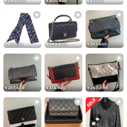
￥280,300
￥400,400
￥67,190
￥40,300
￥489,800
￥257,400
￥257,400
￥314,600
￥240,000