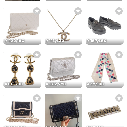
￥422,180
￥113,630
￥187,680
￥86,380
￥262,770
￥37,500